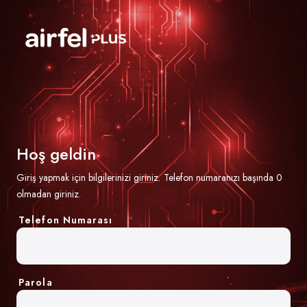
Hoş geldin
Giriş yapmak için bilgilerinizi giriniz.
Telefon numaranızı başında 0
olmadan giriniz.
Telefon Numarası
Parola